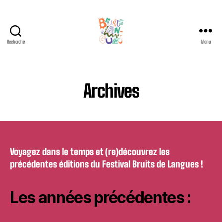
Recherche
Menu
Festival
international
Bruits
de
Archives
Langues
Voyagez dans le temps et (re)découvrez les
précédentes éditions du Festival Bruits de Langues !
Les années précédentes :