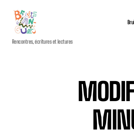
Bru
Festival
Rencontres, écritures et lectures
international
Bruits
de
Langues
MODIF
MIN