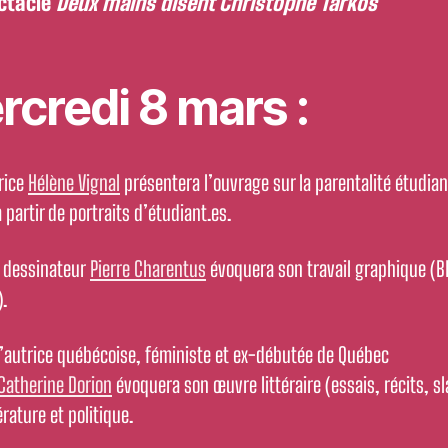
ctacle
Deux mains disent Christophe Tarkos
rcredi 8 mars :
rice
Hélène Vignal
présentera l’ouvrage sur la parentalité étudian
 partir de portraits d’étudiant.es.
 dessinateur
Pierre Charentus
évoquera son travail graphique (B
.
l’autrice québécoise, féministe et ex-débutée de Québec
Catherine Dorion
évoquera son œuvre littéraire (essais, récits, s
érature et politique.