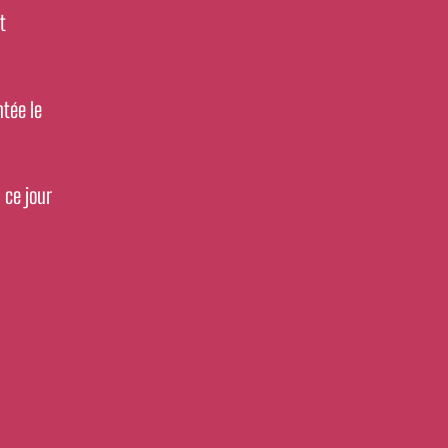
t
ntée le
 ce jour