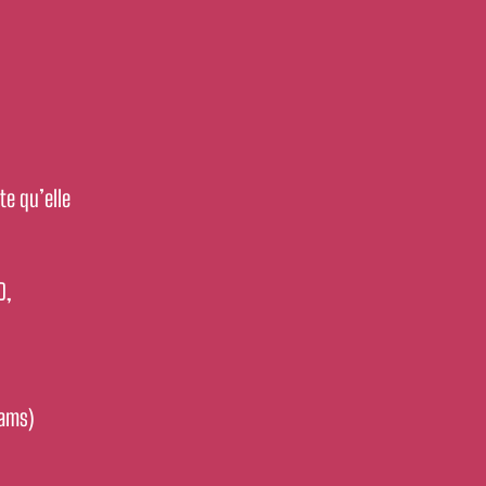
te qu’elle
D,
lams)