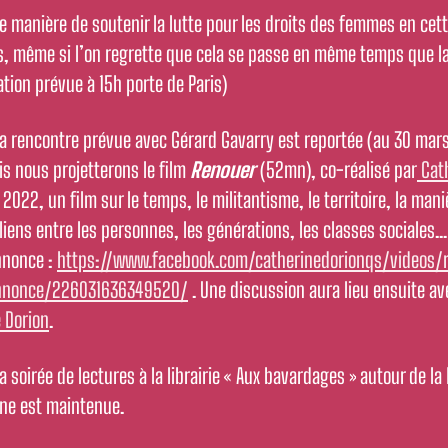
e manière de soutenir la lutte pour les droits des femmes en cet
, même si l’on regrette que cela se passe en même temps que l
tion prévue à 15h porte de Paris)
la rencontre prévue avec Gérard Gavarry est reportée (au 30 mar
is nous projetterons le film
Renouer
(52mn), co-réalisé par
Cat
2022, un film sur le temps, le militantisme, le territoire, la mani
 liens entre les personnes, les générations, les classes sociales… 
nonce :
https://www.facebook.com/catherinedorionqs/videos/
nnonce/226031636349520/
. Une discussion aura lieu ensuite av
 Dorion
.
la soirée de lectures à la librairie « Aux bavardages » autour de la
ine est maintenue.