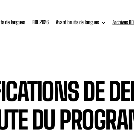
its de langues
BDL 2026
Avant bruits de langues
Archives BD
ICATIONS DE DE
UTE DU PROGR