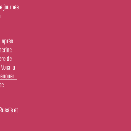
te journée
a
s après-
herine
ère de
Voici la
renouer-
ec
 Russie et