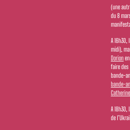
(une autr
du 8 mars
manifesta
A 16h30, 
midi), ma
Dorion
en 
faire des
bande-an
bande-a
Catherine
A 18h30, 
de l’Ukra