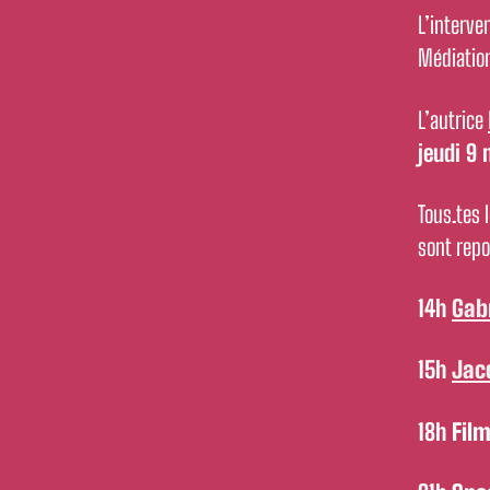
L’interve
Médiatio
L’autrice
jeudi 9 
Tous.tes 
sont repo
14h
Gabr
15h
Jac
18h
Fil