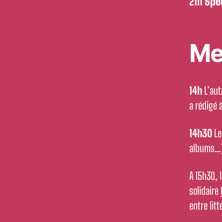
21h
Spe
Me
14h
L’aut
a rédigé à
14h30
Le
albums…)
A 15h30, 
solidaire
entre litt