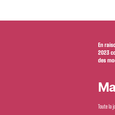
En rais
2023 co
des mod
Mar
Toute la 