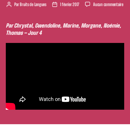
sur
Par
Bruits de Langues
1 février 2017
Aucun commentaire
Auteur
Date
Dial
de
de
entr
l’article
l’article
Ouli
Par Chrystal, Gwendoline, Marine, Morgane, Noémie,
:
Thomas – Jour 4
Jac
Joue
et
Jac
Rou