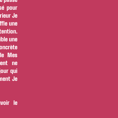
sé pour
rieur Je
ffle une
ention.
ible une
ncrète
ile Mes
lent ne
our qui
ement Je
voir le