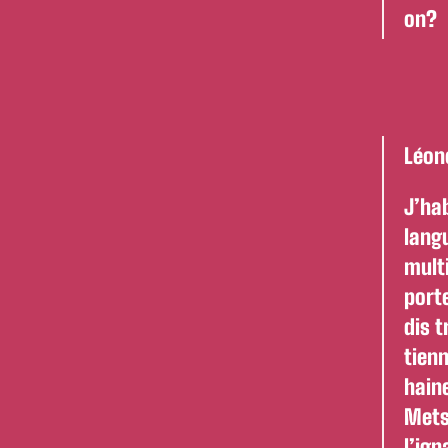
on?
Léon
J’ha
lang
mult
port
dis 
tien
hain
Mets
l’ig