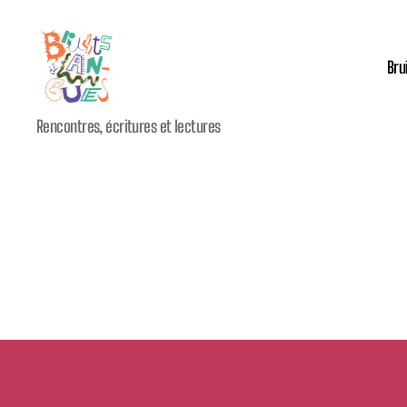
Bru
Festival
Rencontres, écritures et lectures
international
Bruits
de
Langues