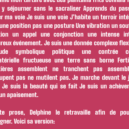
 y séjourner sans le sacraliser Apprends du pas
r ma voie Je suis une voie J’habite un terroir inté
 une position pas une posture Une vibration un sou
ion un appel une conjonction une intense int
ureux événement. Je suis une donnée complexe flex
itude symbolique politique une contrée co
térielle fructueuse une terre sans borne Fert
tières assemblent ne tranchent pas assemb
upent pas ne mutilent pas. Je marche devant le j
t Je suis la beauté qui se fait Je suis un achèv
 un apaisement.
te prose, Delphine le retravaille afin de pou
gner. Voici sa version: