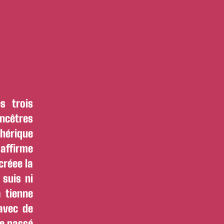
s trois
ncêtres
hérique
 affirme
créee la
 suis ni
a tienne
avec de
le passé