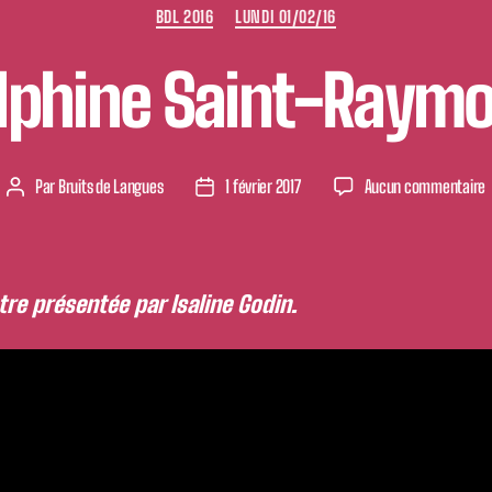
Catégories
BDL 2016
LUNDI 01/02/16
lphine Saint-Raym
s
Par
Bruits de Langues
1 février 2017
Aucun commentaire
Auteur
Date
D
de
de
S
l’article
l’article
re présentée par Isaline Godin.