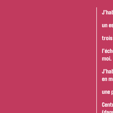
J’hab
un es
trois
l’éch
moi.
J’ha
en m
une p
Cent
(dan