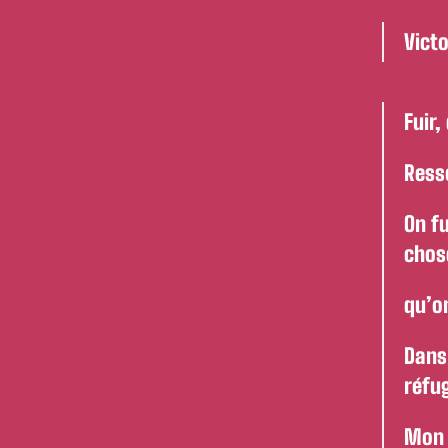
Victo
Fuir,
Ress
On f
chos
qu’on
Dans
réfug
Mon p