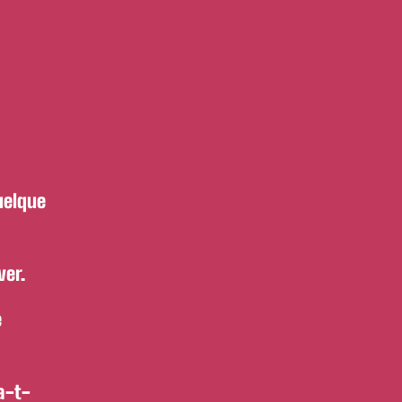
uelque
ver.
e
a-t-