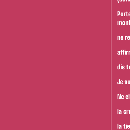
Port
montr
ne r
affir
dis t
Je su
Ne ch
la cr
la ti