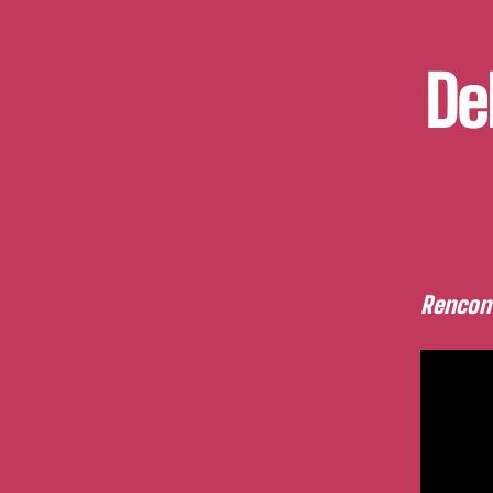
De
Rencont