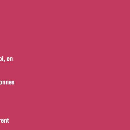
oi, en
sonnes
rent