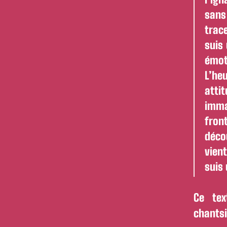
sans
trace
suis
émot
L’he
att
imma
fron
déco
vien
suis
Ce tex
chantsi