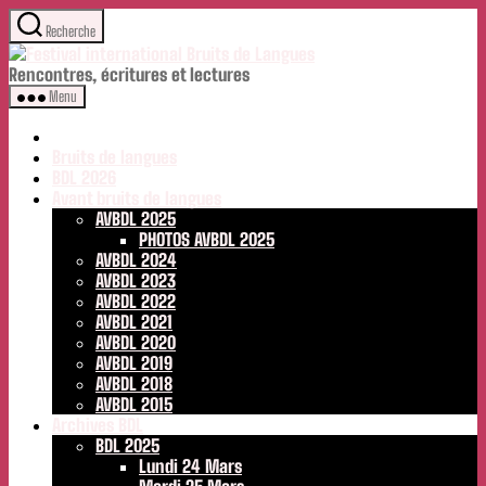
Aller
Recherche
au
Festival
contenu
international
Rencontres, écritures et lectures
Bruits
Menu
de
Langues
Bruits de langues
BDL 2026
Avant bruits de langues
AVBDL 2025
PHOTOS AVBDL 2025
AVBDL 2024
AVBDL 2023
AVBDL 2022
AVBDL 2021
AVBDL 2020
AVBDL 2019
AVBDL 2018
AVBDL 2015
Archives BDL
BDL 2025
Lundi 24 Mars