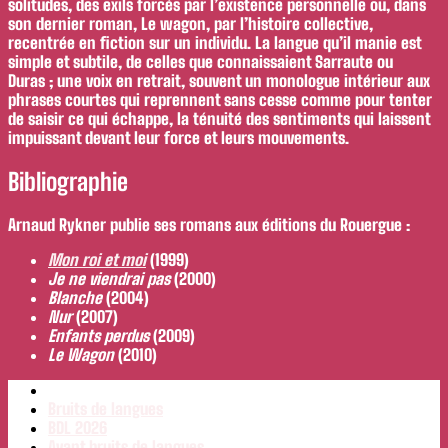
solitudes, des exils forcés par l’existence personnelle ou, dans
son dernier roman, Le wagon, par l’histoire collective,
recentrée en fiction sur un individu. La langue qu’il manie est
simple et subtile, de celles que connaissaient Sarraute ou
Duras ; une voix en retrait, souvent un monologue intérieur aux
phrases courtes qui reprennent sans cesse comme pour tenter
de saisir ce qui échappe, la ténuité des sentiments qui laissent
impuissant devant leur force et leurs mouvements.
Bibliographie
Arnaud Rykner publie ses romans aux éditions du Rouergue :
Mon roi et moi
(1999)
Je ne viendrai pas
(2000)
Blanche
(2004)
Nur
(2007)
Enfants perdus
(2009)
Le Wagon
(2010)
Bruits de langues
BDL 2026
Avant bruits de langues