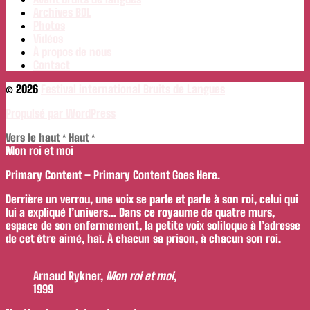
Archives BDL
Photos
Vidéos
À propos de nous
Contact
© 2026
Festival international Bruits de Langues
Propulsé par WordPress
Vers le haut
↑
Haut
↑
Mon roi et moi
Primary Content – Primary Content Goes Here.
Derrière un verrou, une voix se parle et parle à son roi, celui qui
lui a expliqué l’univers… Dans ce royaume de quatre murs,
espace de son enfermement, la petite voix soliloque à l’adresse
de cet être aimé, haï. À chacun sa prison, à chacun son roi.
Arnaud Rykner,
Mon roi et moi
,
1999