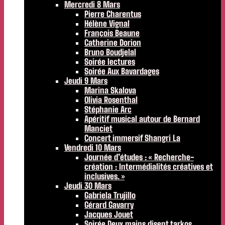
Mercredi 8 Mars
Pierre Charentus
Hélène Vignal
François Beaune
Catherine Dorion
Bruno Boudjelal
Soirée lectures
Soirée Aux Bavardages
Jeudi 9 Mars
Marina Skalova
Olivia Rosenthal
Stéphanie Arc
Apéritif musical autour de Bernard
Manciet
Concert immersif Shangri La
Vendredi 10 Mars
Journée d’études : « Recherche-
création : Intermédialités créatives et
inclusives. »
Jeudi 30 Mars
Gabriela Trujillo
Gérard Gavarry
Jacques Jouet
Soirée Deux mains disent tarkos