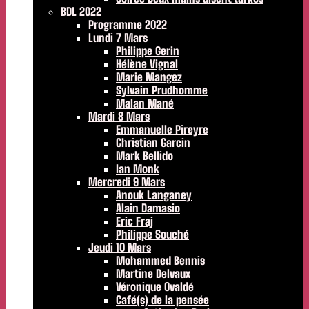
BDL 2022
Programme 2022
Lundi 7 Mars
Philippe Gerin
Hélène Vignal
Marie Mangez
Sylvain Prudhomme
Malan Mané
Mardi 8 Mars
Emmanuelle Pireyre
Christian Garcin
Mark Bellido
Ian Monk
Mercredi 9 Mars
Anouk Langaney
Alain Damasio
Eric Fraj
Philippe Souché
Jeudi 10 Mars
Mohammed Bennis
Martine Delvaux
Véronique Ovaldé
Café(s) de la pensée