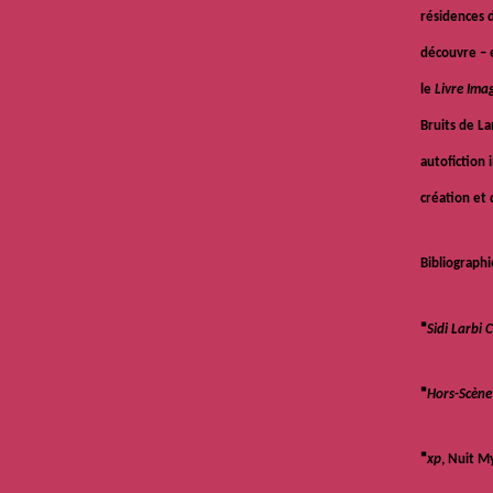
résidences d
découvre – e
le
Livre Ima
Bruits de La
autofiction 
création et 
Bibliographi
•
Sidi Larbi 
•
Hors-Scène
•
xp
, Nuit M