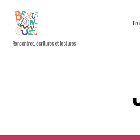
Bru
Festival
Rencontres, écritures et lectures
international
Bruits
de
Langues