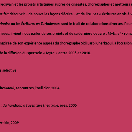
’écrivain et les projets artistiques auprès de cinéastes, chorégraphes et metteurs e
t fait découvrir – de nouvelles façons d’écrire – et de lire. Ses « écritures en vis-à
ginaire
ou les
Écritures en Turbulences
, sont le fruit de collaborations diverses. Pou
ngues, il vient nous parler de ses projets et de sa dernière oeuvre :
Myth[e]
– roma
inspirée de son expérience auprès du chorégraphe Sidi Larbi Cherkaoui, à l’occasion
de la diffusion du spectacle
« Myth »
entre 2006 et 2010.
e sélective
Cherkaoui,
rencontres, l’oeil d’or, 2004
 : du handicap à l’aventure théâtrale,
érès, 2005
yrtide, 2009