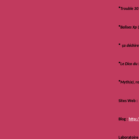
•
Trouble 30
•
Balises Xp
•
ça déchir
•
Le Dico du
•
Myth(e)
, r
Sites Web :
Blog :
http:
Laboratoire 