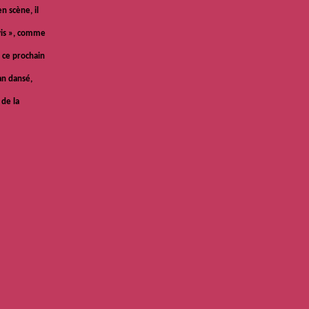
n scène, il
-vis », comme
r ce prochain
n dansé,
 de la