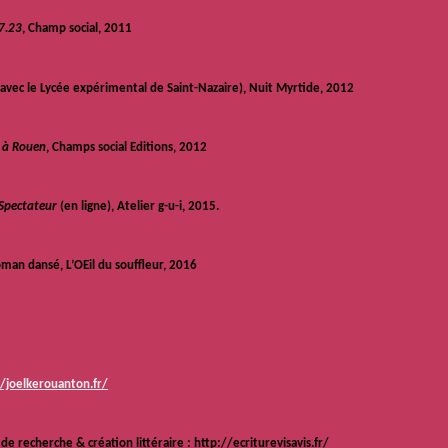
7.23
, Champ social, 2011
(avec le Lycée expérimental de Saint-Nazaire), Nuit Myrtide, 2012
e à Rouen
, Champs social Editions, 2012
 Spectateur
(en ligne), Atelier g-u-i, 2015.
oman dansé, L’OEil du souffleur, 2016
//joelkerouanton.fr/
de recherche & création littéraire : http://ecriturevisavis.fr/