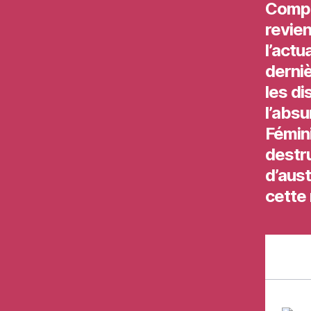
Compo
revien
l’actu
derniè
les d
l’absu
Fémini
destr
d’aus
cette 