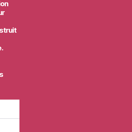
ion
ur
struit
.
s