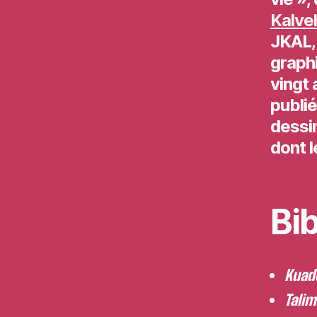
Kalvel
JKAL, 
graphi
vingt 
publié
dessin
dont l
Bib
Kuad
Tali