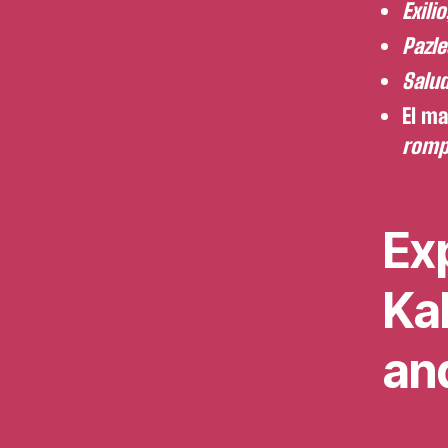
Exilio
Pazle
Salud
El ma
rompe
Exp
Kal
an