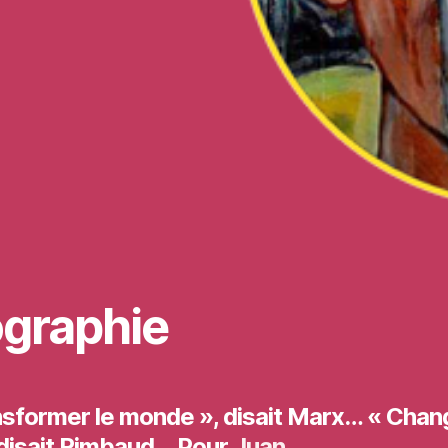
ographie
nsformer le monde », disait Marx… « Chang
, disait Rimbaud… Pour
Juan