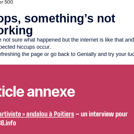
ticle annexe
artiviste » andalou à Poitiers
– un interview pour
6.info