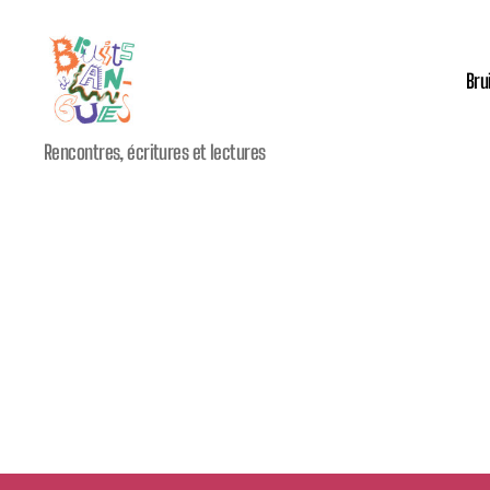
Bru
Festival
Rencontres, écritures et lectures
international
Bruits
de
Langues