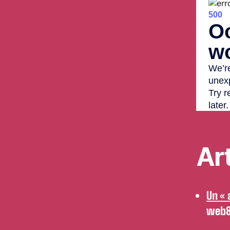
Ar
Un « 
web8