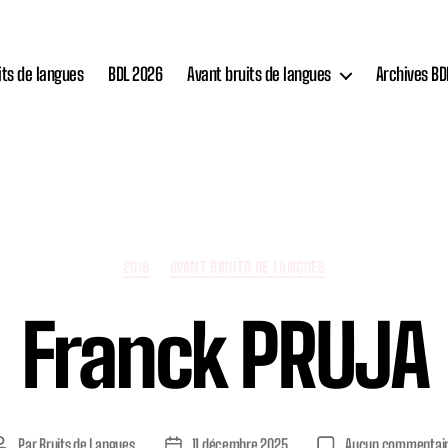
its de langues
BDL 2026
Avant bruits de langues
Archives BD
Catégories
2018
AVANT BRUITS DE LANGUES
Franck PRUJA
Par
Bruits de Langues
11 décembre 2025
Aucun commentai
Auteur
Date