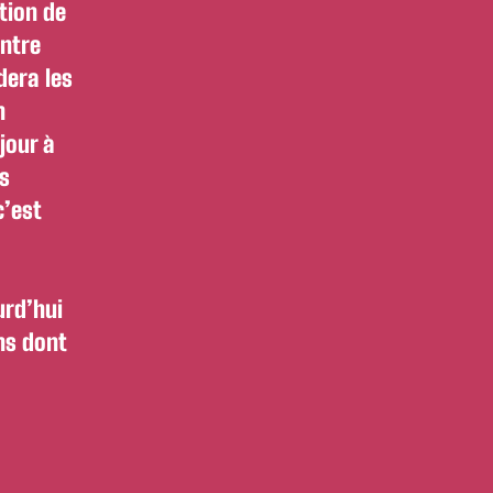
tion de
ontre
dera les
n
jour à
es
c’est
urd’hui
ons dont