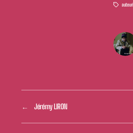
auteur
Étiquettes
←
Jérémy LIRON