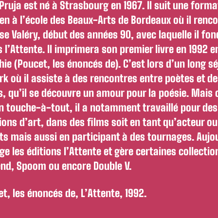
Pruja est né à Strasbourg en 1967. Il suit une forma
ien à l’école des Beaux-Arts de Bordeaux où il renc
se Valéry, début des années 90, avec laquelle il fon
s l’Attente. Il imprimera son premier livre en 1992 e
hie (Poucet, les énoncés de). C’est lors d’un long sé
k où il assiste à des rencontres entre poètes et d
s, qu’il se découvre un amour pour la poésie. Mais 
n touche-à-tout, il a notamment travaillé pour des
ions d’art, dans des films soit en tant qu’acteur ou
ts mais aussi en participant à des tournages. Aujo
rige les éditions l’Attente et gère certaines collecti
nd, Spoom ou encore Double V.
t, les énoncés de, L’Attente, 1992.