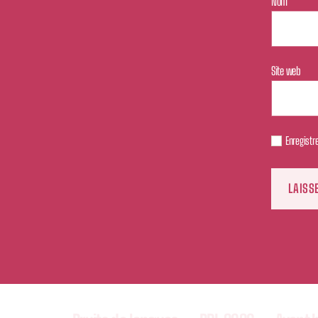
Nom
*
Site web
Enregistr