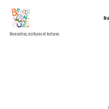
Bru
Festival
Rencontres, écritures et lectures
international
Bruits
de
Langues