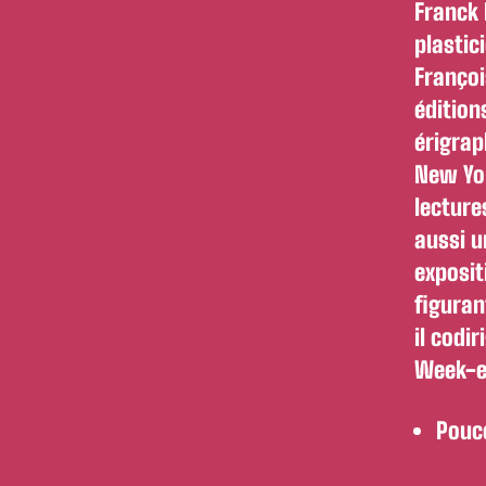
Franck 
plastic
Françoi
édition
érigrap
New Yor
lecture
aussi u
exposit
figuran
il codi
Week-e
Pouce