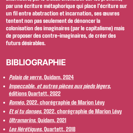
par une écriture métaphorique qui place l’écriture sur
un fil entre abstraction et incarnation, ses œuvres
tentent non pas seulement de dénoncer la
colonisation des imaginaires (par le capitalisme) mais
de proposer des contre-imaginaires, de créer des
futurs désirables.
BIBLIOGRAPHIE
Palais de verre
, Quidam, 2024
Impeccable, et autres pièces aux pieds légers
,
éditions Quartett, 2022
Roméo
, 2022, chorégraphie de Marion Lévy
Et si tu danses
, 2022, chorégraphie de Marion Lévy
Ultramarins
, Quidam, 2021
Les Hérétiques
, Quartett, 2018