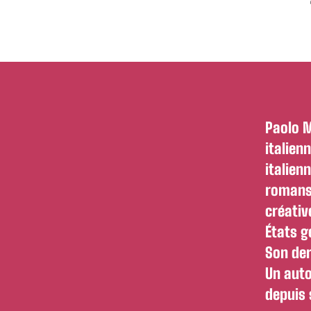
Paolo M
italien
italienn
romans 
créativ
États g
Son de
Un auto
depuis 