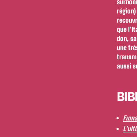
surnomm
région)
recouvr
que l’I
don, sa
une trè
transmi
aussi s
BIB
Fuma
L’ult