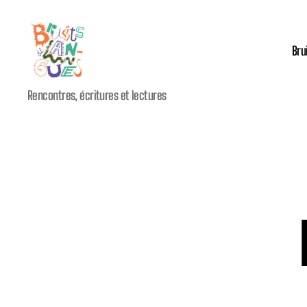
Bru
Festival
Rencontres, écritures et lectures
international
Bruits
de
Langues