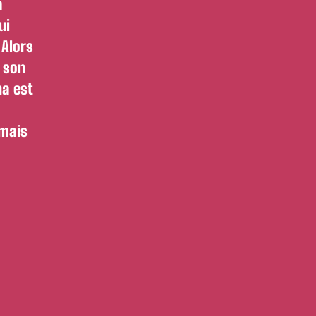
a
ui
 Alors
e son
na est
 mais