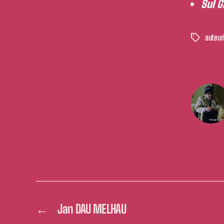
Sul G
auteur
Étiquettes
←
Jan DAU MELHAU