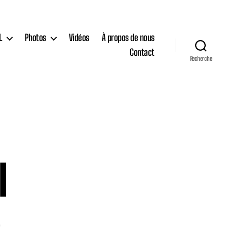
L
Photos
Vidéos
À propos de nous
Contact
Recherche
I
sur
e