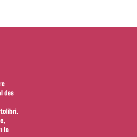
Paolo
MALAGUTI
re
al des
tolibri.
le,
n la