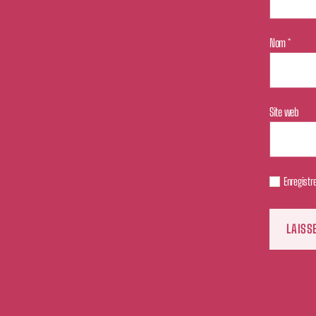
Nom
*
Site web
Enregistr