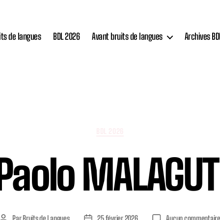
its de langues
BDL 2026
Avant bruits de langues
Archives BD
Catégories
BDL 2026
Paolo MALAGUT
Par
Bruits de Langues
25 février 2026
Aucun commentair
Auteur
Date