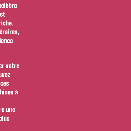
célèbre
st
riche.
éraires,
ience
er votre
uvez
 ces
hines à
re une
plus