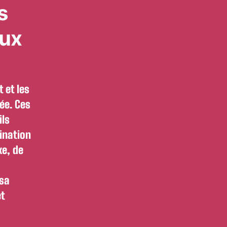
uperbet
s
aux
 et les
ée. Ces
ils
ination
xe, de
 sa
t