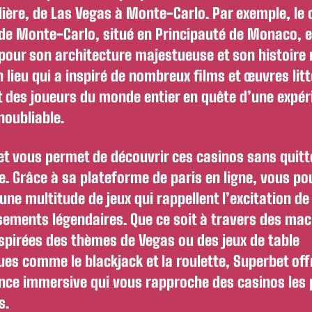
lière, de Las Vegas à Monte-Carlo. Par exemple, le 
de Monte-Carlo, situé en Principauté de Monaco, e
pour son architecture majestueuse et son histoire 
n lieu qui a inspiré de nombreux films et œuvres litt
t des joueurs du monde entier en quête d’une expér
inoubliable.
t vous permet de découvrir ces casinos sans quitt
e. Grâce à sa plateforme de paris en ligne, vous po
 une multitude de jeux qui rappellent l’excitation de
sements légendaires. Que ce soit à travers des mac
spirées des thèmes de Vegas ou des jeux de table
ues comme le blackjack et la roulette, Superbet off
nce immersive qui vous rapproche des casinos les 
s.