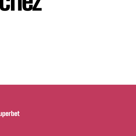
 chez
ur
es
asinos
es
lus
élèbres
u
onde
Superbet
écouvrir
hez