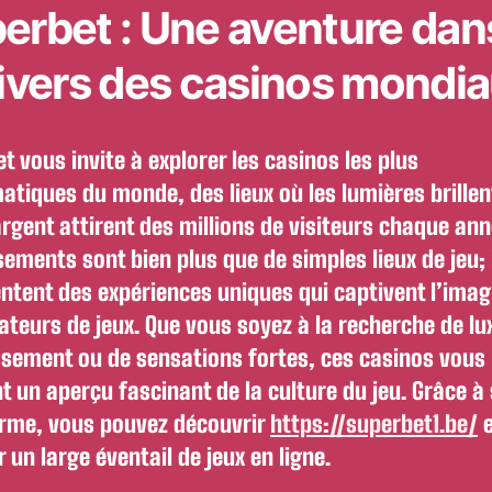
S
erbet : Une aventure dan
nivers des casinos mondi
t vous invite à explorer les casinos les plus
tiques du monde, des lieux où les lumières brillent
argent attirent des millions de visiteurs chaque ann
sements sont bien plus que de simples lieux de jeu; 
ntent des expériences uniques qui captivent l’imag
teurs de jeux. Que vous soyez à la recherche de lu
ssement ou de sensations fortes, ces casinos vous
nt un aperçu fascinant de la culture du jeu. Grâce à
orme, vous pouvez découvrir
https://superbet1.be/
e
r un large éventail de jeux en ligne.