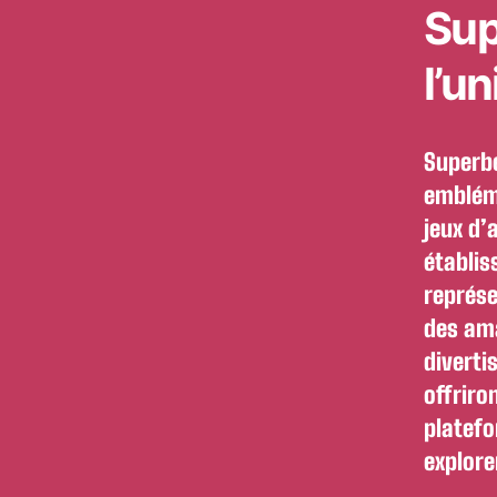
Sup
l’u
Superbe
embléma
jeux d’
établis
représe
des ama
diverti
offriro
platef
explore