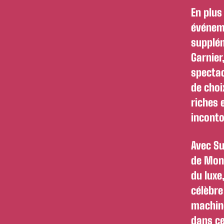
En plus
événeme
supplém
Garnier
spectac
de choi
riches 
inconto
Avec Su
de Mont
du luxe
célèbre
machine
dans ce