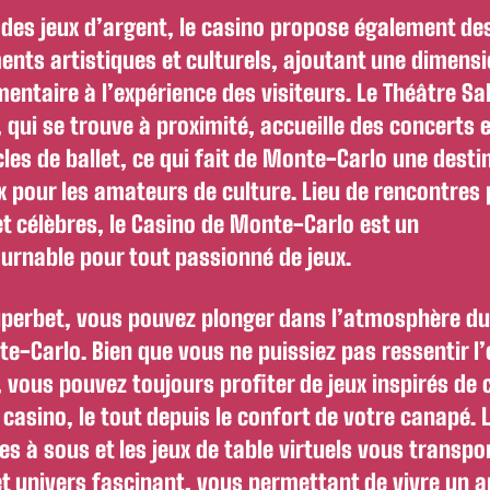
 des jeux d’argent, le casino propose également de
nts artistiques et culturels, ajoutant une dimens
entaire à l’expérience des visiteurs. Le Théâtre Sal
, qui se trouve à proximité, accueille des concerts 
les de ballet, ce qui fait de Monte-Carlo une desti
x pour les amateurs de culture. Lieu de rencontres 
et célèbres, le Casino de Monte-Carlo est un
urnable pour tout passionné de jeux.
perbet, vous pouvez plonger dans l’atmosphère du
e-Carlo. Bien que vous ne puissiez pas ressentir l
, vous pouvez toujours profiter de jeux inspirés de 
 casino, le tout depuis le confort de votre canapé. 
s à sous et les jeux de table virtuels vous transpo
t univers fascinant, vous permettant de vivre un 