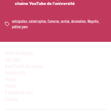
chaine YouTube de l’université
anticipation
,
catastrophes
,
Comores
,
contes
,
domination
,
Mayotte
,
Étiquettes
petites gens
Bruits de langues
BDL 2026
Avant bruits de langues
Archives BDL
Photos
Vidéos
À propos de nous
Contact