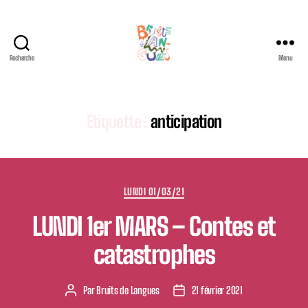
Recherche
Menu
Festival
international
Bruits
de
Étiquette :
anticipation
Langues
Catégories
LUNDI 01/03/21
LUNDI 1er MARS – Contes et
catastrophes
Par
Bruits de Langues
21 février 2021
Auteur
Date
de
de