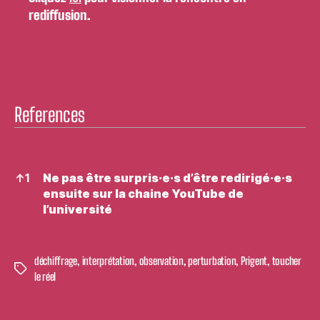
rediffusion.
References
References
↑
1
Ne pas être surpris·e·s d’être redirigé·e·s
ensuite sur la chaine YouTube de
l’université
déchiffrage
,
interprétation
,
observation
,
perturbation
,
Prigent
,
toucher
Étiquettes
le réel