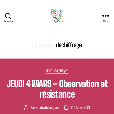
Recherche
Menu
Festival
international
Bruits
de
Étiquette :
déchiffrage
Langues
Catégories
JEUDI 04/03/21
JEUDI 4 MARS – Observation et
résistance
Par
Bruits de Langues
21 février 2021
Auteur
Date
de
de