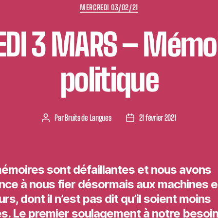
Catégories
MERCREDI 03/02/21
DI 3 MARS – Mémoir
politique
Par
Bruits de Langues
21 février 2021
Auteur
Date
de
de
l’article
l’article
émoires sont défaillantes et nous avons
nce à nous fier désormais aux machines e
rs, dont il n’est pas dit qu’il soient moins
es. Le premier soulagement à notre besoi