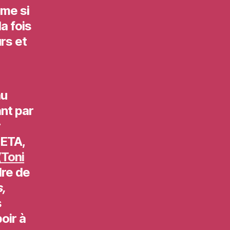
ême si
a fois
rs et
au
nt par
r
’ETA,
(
Toni
dre de
,
s
oir à