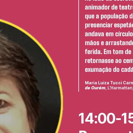
animador de teatr
que a população d
presenciar espetá
andava em círcul
mãos e arrastando
ferida. Em tom de
retornasse ao cemi
exumação do cadá
Maria Luiza Tucci Carn
de Ourém
, L’Harmattan,
14:00-15