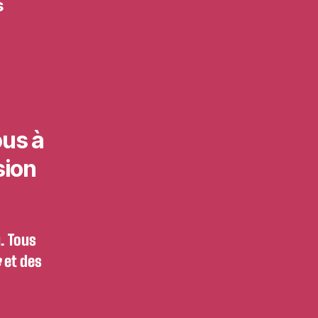
s
ous à
sion
. Tous
e
et des