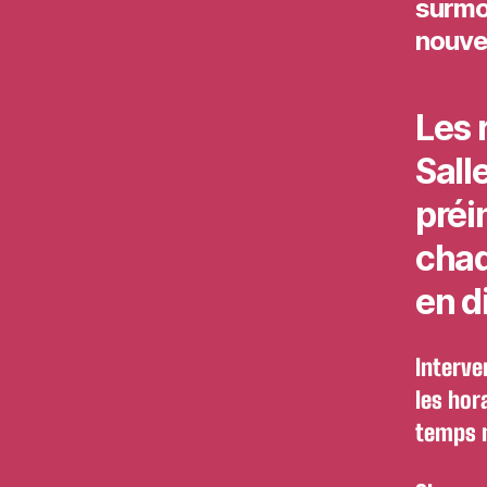
surmo
nouve
Les 
Sall
préi
chaq
en d
Interve
les hor
temps n