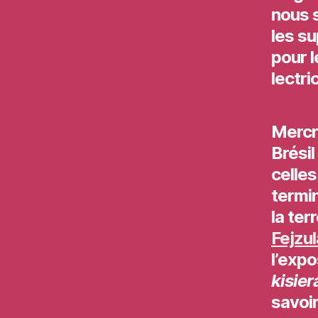
nous s
les su
pour l
lectri
Mercr
Brési
celles
termi
la ter
Fejzul
l’exp
kisier
savoir