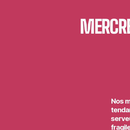
MERCRE
Nos m
tenda
serveu
fragil