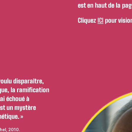
est en haut de la pag
Cliquez
ICI
pour vision
 voulu disparaître,
que, la ramification
’ai échoué à
est un mystère
hétique. »
chel, 2010.