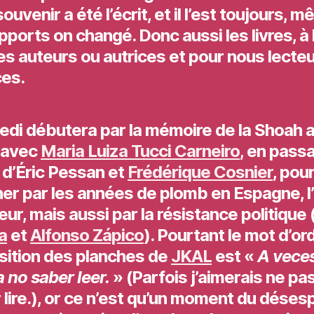
ouvenir a été l’écrit, et il l’est toujours, m
pports on changé. Donc aussi les livres, à l
es auteurs ou autrices et pour nous lecteu
ces.
edi débutera par la mémoire de la Shoah 
l avec
Maria Luiza Tucci Carneiro
,
en passa
 d’
Éric Pessan
et
Frédérique Cosnier
, pou
ner par les années de plomb en Espagne, l
reur, mais aussi par la résistance politique 
a
et
Alfonso Zápico
). Pourtant le mot d’or
osition des planches de
JKAL
est «
A veces
a no saber leer.
» (Parfois j’aimerais ne pa
 lire.), or ce n’est qu’un moment du désesp