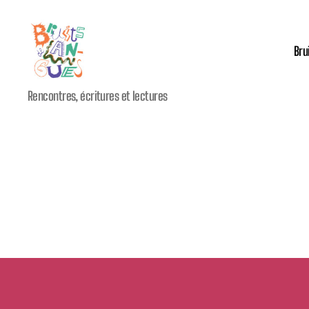
Bru
Festival
Rencontres, écritures et lectures
international
Bruits
de
Langues