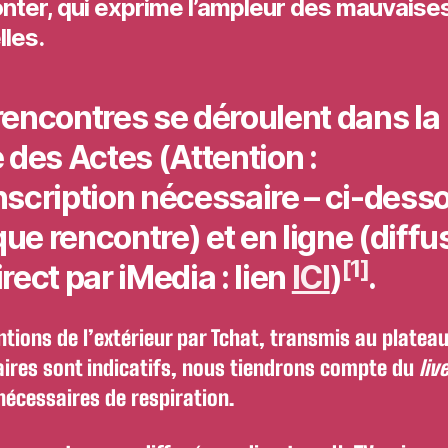
nter, qui exprime l’ampleur des mauvaise
lles.
rencontres se déroulent dans la
e des Actes
(
Attention :
nscription nécessaire
– ci-dess
ue rencontre) et
en ligne
(
diffu
[1]
irect
par iMedia : lien
ICI
)
.
ntions de l’extérieur par Tchat, transmis au plateau
aires sont indicatifs, nous tiendrons compte du
liv
écessaires de respiration.