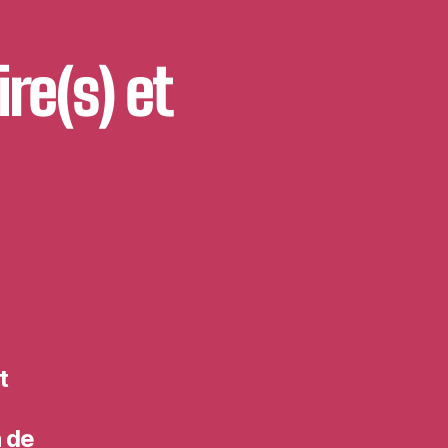
e(s) et
t
n de