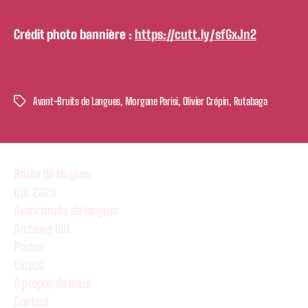
Crédit photo bannière :
https://cutt.ly/sfGxJn2
Avant-Bruits de Langues
,
Morgane Parisi
,
Olivier Crépin
,
Rutabaga
Étiquettes
Bruits de langues
BDL 2026
Avant bruits de langues
Archives BDL
Photos
Vidéos
À propos de nous
Contact