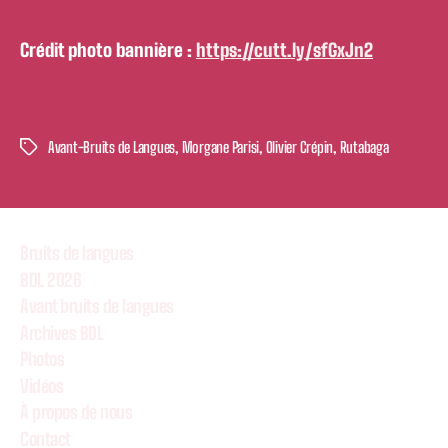
Crédit photo bannière :
https://cutt.ly/sfGxJn2
Avant-Bruits de Langues
,
Morgane Parisi
,
Olivier Crépin
,
Rutabaga
Étiquettes
Bruits de langues
BDL 2026
Avant bruits de langues
Archives BDL
Photos
Vidéos
À propos de nous
Contact